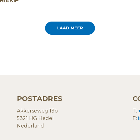
RIEKIP
LAAD MEER
POSTADRES
C
Akkerseweg 13b
T:
5321 HG Hedel
E:
Nederland