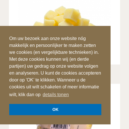
Om uw bezoek aan onze website nóg
Om uw bezoek aan onze website nóg
makkelijk en persoonlijker te maken zetten
makkelijk en persoonlijker te maken zetten
we cookies (en vergelijkbare technieken) in.
we cookies (en vergelijkbare technieken) in.
Met deze cookies kunnen wij (en derde
Met deze cookies kunnen wij (en derde
partijen) uw gedrag op onze website volgen
partijen) uw gedrag op onze website volgen
AARDAPPELBLOKJES 15 X 15 MM
en analyseren. U kunt de cookies accepteren
en analyseren. U kunt de cookies accepteren
door op 'OK' te klikken. Wanneer u de
door op 'OK' te klikken. Wanneer u de
cookies uit wilt schakelen of meer informatie
cookies uit wilt schakelen of meer informatie
wilt, klik dan op
wilt, klik dan op
details tonen
details tonen
OK
OK