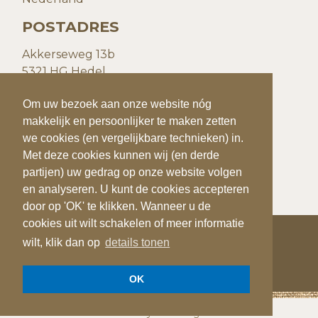
POSTADRES
Akkerseweg 13b
5321 HG Hedel
Nederland
Om uw bezoek aan onze website nóg
Om uw bezoek aan onze website nóg
CONTACTGEGEVENS
makkelijk en persoonlijker te maken zetten
makkelijk en persoonlijker te maken zetten
we cookies (en vergelijkbare technieken) in.
we cookies (en vergelijkbare technieken) in.
T:
+31(0)73 599 20 93
Met deze cookies kunnen wij (en derde
Met deze cookies kunnen wij (en derde
E:
info@quiks.nl
partijen) uw gedrag op onze website volgen
partijen) uw gedrag op onze website volgen
en analyseren. U kunt de cookies accepteren
en analyseren. U kunt de cookies accepteren
door op 'OK' te klikken. Wanneer u de
door op 'OK' te klikken. Wanneer u de
cookies uit wilt schakelen of meer informatie
cookies uit wilt schakelen of meer informatie
wilt, klik dan op
wilt, klik dan op
details tonen
details tonen
COPYRIGHT 2026
QUIK'S QUALITY POTATOES
OK
OK
Privacy verklaring