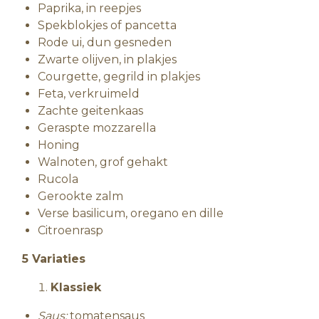
Paprika, in reepjes
Spekblokjes of pancetta
Rode ui, dun gesneden
Zwarte olijven, in plakjes
Courgette, gegrild in plakjes
Feta, verkruimeld
Zachte geitenkaas
Geraspte mozzarella
Honing
Walnoten, grof gehakt
Rucola
Gerookte zalm
Verse basilicum, oregano en dille
Citroenrasp
5 Variaties
Klassiek
Saus:
tomatensaus