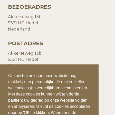
BEZOEKADRES
Akkerseweg 13b
5321 HG Hedel
Nederland
POSTADRES
Akkerseweg 13b
5321 HG Hedel
Nederland
Om uw bezoek aan onze website nóg
Om uw bezoek aan onze website nóg
CONTACTGEGEVENS
makkelijk en persoonlijker te maken zetten
makkelijk en persoonlijker te maken zetten
we cookies (en vergelijkbare technieken) in.
we cookies (en vergelijkbare technieken) in.
T:
+31(0)73 599 20 93
Met deze cookies kunnen wij (en derde
Met deze cookies kunnen wij (en derde
E:
info@quiks.nl
partijen) uw gedrag op onze website volgen
partijen) uw gedrag op onze website volgen
en analyseren. U kunt de cookies accepteren
en analyseren. U kunt de cookies accepteren
door op 'OK' te klikken. Wanneer u de
door op 'OK' te klikken. Wanneer u de