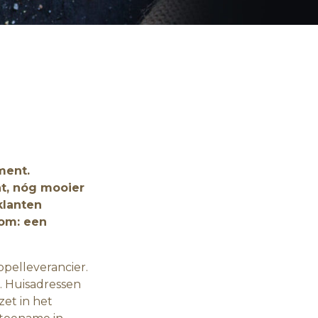
ment.
nt, nóg mooier
klanten
tom: een
ppelleverancier.
. Huisadressen
et in het