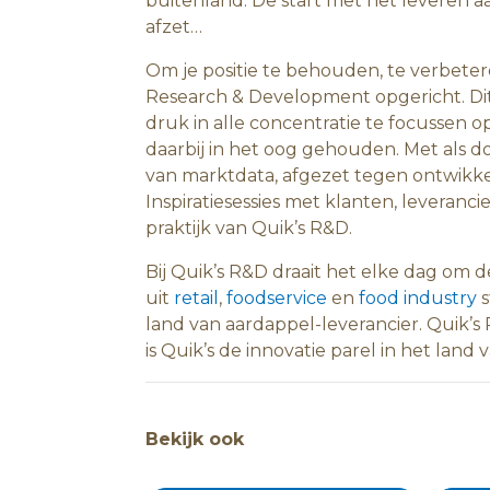
buitenland. De start met het leveren 
afzet…
Om je positie te behouden, te verbeter
Research & Development opgericht. Dit
druk in alle concentratie te focussen
daarbij in het oog gehouden. Met als doe
van marktdata, afgezet tegen ontwik
Inspiratiesessies met klanten, leveran
praktijk van Quik’s R&D.
Bij Quik’s R&D draait het elke dag om 
uit
retail
,
foodservice
en
food industry
s
land van aardappel-leverancier. Quik’
is Quik’s de innovatie parel in het land
Bekijk ook