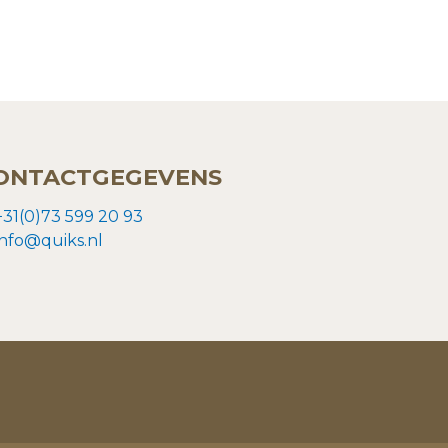
ONTACTGEGEVENS
+31(0)73 599 20 93
info@quiks.nl