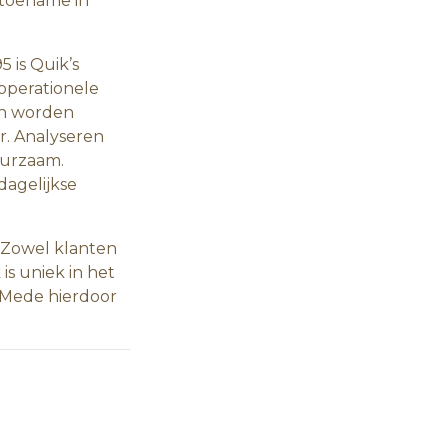
 toename in
 is Quik’s
operationele
en worden
ar. Analyseren
uurzaam.
dagelijkse
. Zowel klanten
is uniek in het
. Mede hierdoor