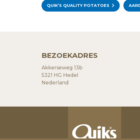
QUIK’S QUALITY POTATOES
AAR
BEZOEKADRES
Akkerseweg 13b
5321 HG Hedel
Nederland