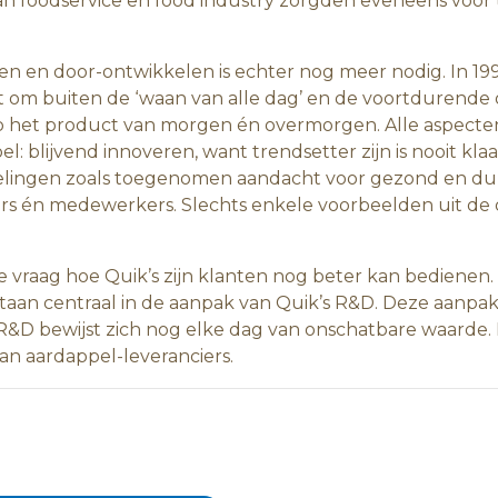
aan foodservice en food industry zorgden eveneens voor
en en door-ontwikkelen is echter nog meer nodig. In 1995
 om buiten de ‘waan van alle dag’ en de voortdurende 
 op het product van morgen én overmorgen. Alle aspect
l: blijvend innoveren, want trendsetter zijn is nooit kla
kelingen zoals toegenomen aandacht voor gezond en d
ciers én medewerkers. Slechts enkele voorbeelden uit de 
de vraag hoe Quik’s zijn klanten nog beter kan bedienen
taan centraal in de aanpak van Quik’s R&D. Deze aanpak 
s R&D bewijst zich nog elke dag van onschatbare waarde
 van aardappel-leveranciers.