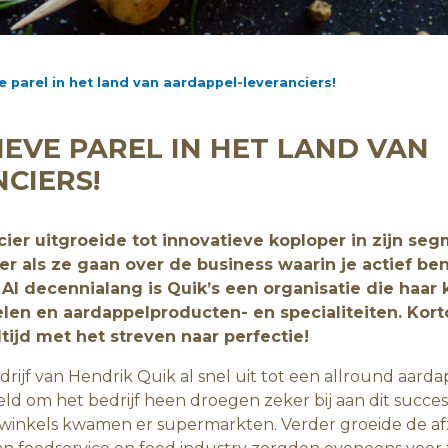
e parel in het land van aardappel-leveranciers!
IEVE PAREL IN HET LAND VAN
CIERS!
er uitgroeide tot innovatieve koploper in zijn seg
er als ze gaan over de business waarin je actief be
! Al decennialang is Quik’s een organisatie die haar 
elen en aardappelproducten- en specialiteiten. Kor
ijd met het streven naar perfectie!
drijf van Hendrik Quik al snel uit tot een allround aarda
ld om het bedrijf heen droegen zeker bij aan dit succes
winkels kwamen er supermarkten. Verder groeide de afz