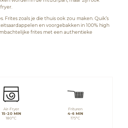
kken worden in de frituurpan, maar zijn ook
fryer.
s. Frites zoals je die thuis ook zou maken. Quik’s
iteitsaardappelen en voorgebakken in 100% high
 ambachtelijke frites met een authentieke
Air-Fryer
Frituren
15-20 MIN
4-6 MIN
180°C
175°C