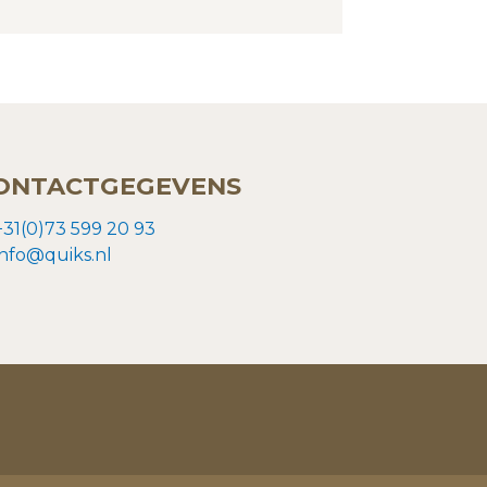
ONTACTGEGEVENS
+31(0)73 599 20 93
info@quiks.nl