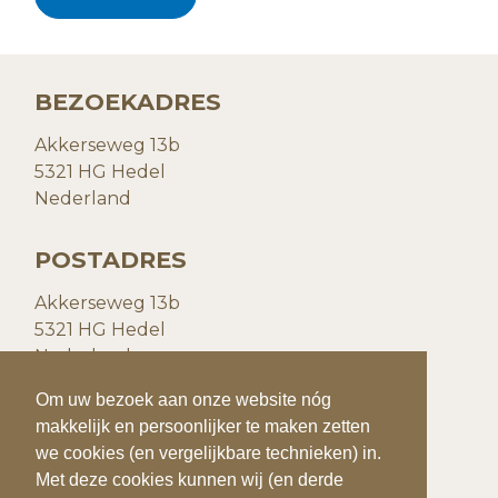
BEZOEKADRES
Akkerseweg 13b
5321 HG Hedel
Nederland
POSTADRES
Akkerseweg 13b
5321 HG Hedel
Nederland
Om uw bezoek aan onze website nóg
Om uw bezoek aan onze website nóg
CONTACTGEGEVENS
makkelijk en persoonlijker te maken zetten
makkelijk en persoonlijker te maken zetten
we cookies (en vergelijkbare technieken) in.
we cookies (en vergelijkbare technieken) in.
T:
+31(0)73 599 20 93
Met deze cookies kunnen wij (en derde
Met deze cookies kunnen wij (en derde
E:
info@quiks.nl