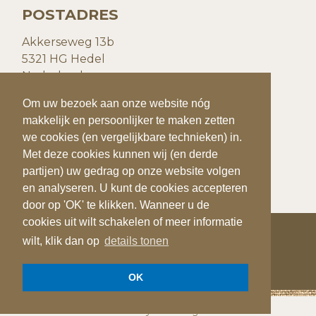
POSTADRES
Akkerseweg 13b
5321 HG Hedel
Nederland
Om uw bezoek aan onze website nóg
Om uw bezoek aan onze website nóg
CONTACTGEGEVENS
makkelijk en persoonlijker te maken zetten
makkelijk en persoonlijker te maken zetten
we cookies (en vergelijkbare technieken) in.
we cookies (en vergelijkbare technieken) in.
T:
+31(0)73 599 20 93
Met deze cookies kunnen wij (en derde
Met deze cookies kunnen wij (en derde
E:
info@quiks.nl
partijen) uw gedrag op onze website volgen
partijen) uw gedrag op onze website volgen
en analyseren. U kunt de cookies accepteren
en analyseren. U kunt de cookies accepteren
door op 'OK' te klikken. Wanneer u de
door op 'OK' te klikken. Wanneer u de
cookies uit wilt schakelen of meer informatie
cookies uit wilt schakelen of meer informatie
wilt, klik dan op
wilt, klik dan op
details tonen
details tonen
COPYRIGHT 2026
QUIK'S QUALITY POTATOES
OK
OK
Privacy verklaring