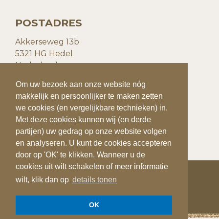
POSTADRES
Akkerseweg 13b
5321 HG Hedel
Nederland
Om uw bezoek aan onze website nóg
Om uw bezoek aan onze website nóg
CONTACTGEGEVENS
makkelijk en persoonlijker te maken zetten
makkelijk en persoonlijker te maken zetten
we cookies (en vergelijkbare technieken) in.
we cookies (en vergelijkbare technieken) in.
T:
+31(0)73 599 20 93
Met deze cookies kunnen wij (en derde
Met deze cookies kunnen wij (en derde
E:
info@quiks.nl
partijen) uw gedrag op onze website volgen
partijen) uw gedrag op onze website volgen
en analyseren. U kunt de cookies accepteren
en analyseren. U kunt de cookies accepteren
door op 'OK' te klikken. Wanneer u de
door op 'OK' te klikken. Wanneer u de
cookies uit wilt schakelen of meer informatie
cookies uit wilt schakelen of meer informatie
wilt, klik dan op
wilt, klik dan op
details tonen
details tonen
COPYRIGHT 2026
QUIK'S QUALITY POTATOES
OK
OK