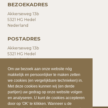
BEZOEKADRES
Akkerseweg 13b
5321 HG Hedel
Nederland
POSTADRES
Akkerseweg 13b
5321 HG Hedel
Nederland
Om uw bezoek aan onze website nóg
Om uw bezoek aan onze website nóg
CONTACTGEGEVENS
makkelijk en persoonlijker te maken zetten
makkelijk en persoonlijker te maken zetten
we cookies (en vergelijkbare technieken) in.
we cookies (en vergelijkbare technieken) in.
T:
+31(0)73 599 20 93
Met deze cookies kunnen wij (en derde
Met deze cookies kunnen wij (en derde
E:
info@quiks.nl
partijen) uw gedrag op onze website volgen
partijen) uw gedrag op onze website volgen
en analyseren. U kunt de cookies accepteren
en analyseren. U kunt de cookies accepteren
door op 'OK' te klikken. Wanneer u de
door op 'OK' te klikken. Wanneer u de