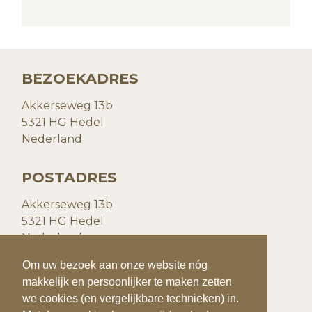
BEZOEKADRES
Akkerseweg 13b
5321 HG Hedel
Nederland
POSTADRES
Akkerseweg 13b
5321 HG Hedel
Nederland
Om uw bezoek aan onze website nóg
Om uw bezoek aan onze website nóg
CONTACTGEGEVENS
makkelijk en persoonlijker te maken zetten
makkelijk en persoonlijker te maken zetten
we cookies (en vergelijkbare technieken) in.
we cookies (en vergelijkbare technieken) in.
T:
+31(0)73 599 20 93