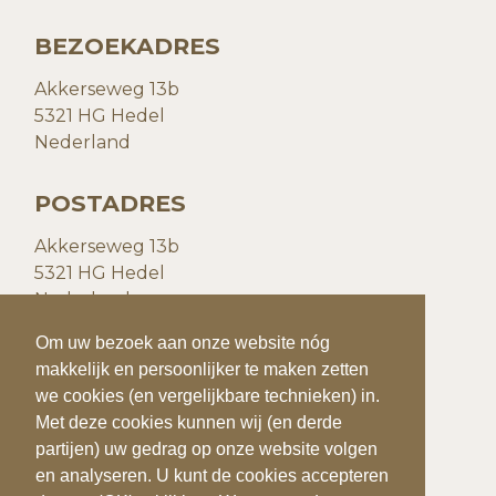
BEZOEKADRES
Akkerseweg 13b
5321 HG Hedel
Nederland
POSTADRES
Akkerseweg 13b
5321 HG Hedel
Nederland
Om uw bezoek aan onze website nóg
Om uw bezoek aan onze website nóg
CONTACTGEGEVENS
makkelijk en persoonlijker te maken zetten
makkelijk en persoonlijker te maken zetten
we cookies (en vergelijkbare technieken) in.
we cookies (en vergelijkbare technieken) in.
T:
+31(0)73 599 20 93
Met deze cookies kunnen wij (en derde
Met deze cookies kunnen wij (en derde
E:
info@quiks.nl
partijen) uw gedrag op onze website volgen
partijen) uw gedrag op onze website volgen
en analyseren. U kunt de cookies accepteren
en analyseren. U kunt de cookies accepteren