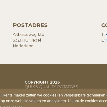
POSTADRES
C
Akkerseweg 13b
T:
5321 HG Hedel
E:
Nederland
COPYRIGHT 2026
QUIK'S QUALITY POTATOES
ker te maken zetten we cookies (en vergelijkbare technieken) 
ker te maken zetten we cookies (en vergelijkbare technieken) 
 op onze website volgen en analyseren. U kunt de cookies acce
 op onze website volgen en analyseren. U kunt de cookies acce