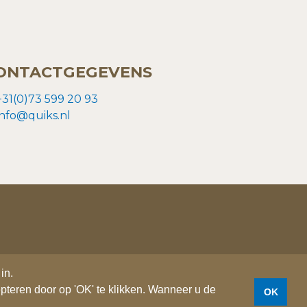
ONTACTGEGEVENS
+31(0)73 599 20 93
info@quiks.nl
in.
in.
pteren door op 'OK' te klikken. Wanneer u de
pteren door op 'OK' te klikken. Wanneer u de
OK
OK