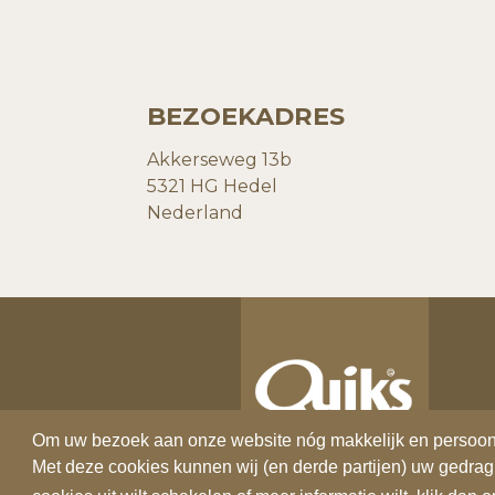
BEZOEKADRES
Akkerseweg 13b
5321 HG Hedel
Nederland
Om uw bezoek aan onze website nóg makkelijk en persoonlij
Om uw bezoek aan onze website nóg makkelijk en persoonlij
Met deze cookies kunnen wij (en derde partijen) uw gedrag
Met deze cookies kunnen wij (en derde partijen) uw gedrag