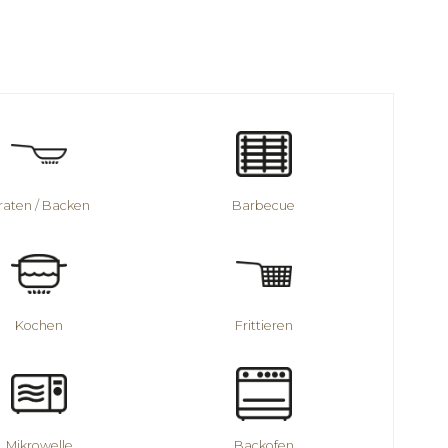
raten / Backen
Barbecue
Kochen
Frittieren
Mikrowelle
Backofen