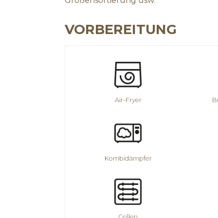
Größensortierung usw.
VORBEREITUNG
Air-Fryer
B
Kombidämpfer
Grillen