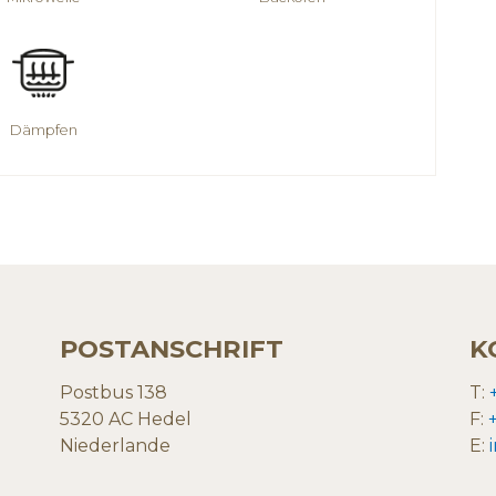
Dämpfen
POSTANSCHRIFT
K
Postbus 138
T:
5320 AC Hedel
F:
Niederlande
E: