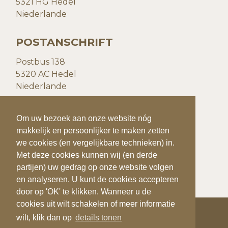
5321 HG Hedel
Niederlande
POSTANSCHRIFT
Postbus 138
5320 AC Hedel
Niederlande
KONTAKTDATEN
Om uw bezoek aan onze website nóg
makkelijk en persoonlijker te maken zetten
T:
+31(0)73 599 20 93
we cookies (en vergelijkbare technieken) in.
F:
+31(0)73
599 41 25
Met deze cookies kunnen wij (en derde
E:
info@quiks.nl
partijen) uw gedrag op onze website volgen
en analyseren. U kunt de cookies accepteren
door op 'OK' te klikken. Wanneer u de
cookies uit wilt schakelen of meer informatie
wilt, klik dan op
details tonen
COPYRIGHT 2026
QUIK'S QUALITY POTATOES