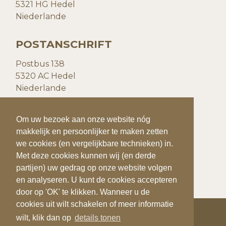
5321 HG Hedel
Niederlande
POSTANSCHRIFT
Postbus 138
5320 AC Hedel
Niederlande
KONTAKTDATEN
Om uw bezoek aan onze website nóg
makkelijk en persoonlijker te maken zetten
T:
+31(0)73 599 20 93
we cookies (en vergelijkbare technieken) in.
F:
+31(0)73
599 41 25
Met deze cookies kunnen wij (en derde
E:
info@quiks.nl
partijen) uw gedrag op onze website volgen
en analyseren. U kunt de cookies accepteren
door op 'OK' te klikken. Wanneer u de
cookies uit wilt schakelen of meer informatie
wilt, klik dan op
details tonen
COPYRIGHT 2026