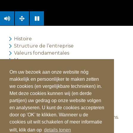
Histoire
Structure de l’entreprise
Valeurs fondamentales
Marques
Marque de distributeur
Om uw bezoek aan onze website nóg
Certificats
makkelijk en persoonlijker te maken zetten
we cookies (en vergelijkbare technieken) in.
Quik’s Quality Potatoes: ALL ABOUT
Met deze cookies kunnen wij (en derde
POTATOES
partijen) uw gedrag op onze website volgen
en analyseren. U kunt de cookies accepteren
Quik’s est synonyme de variété, de qualité
door op 'OK' te klikken. Wanneer u de
constante et de fiabilité depuis plus de 85 ans.
cookies uit wilt schakelen of meer informatie
Chaque jour, nous livrons beaucoup de
wilt, klik dan op
details tonen
pommes de terre non transformées et des